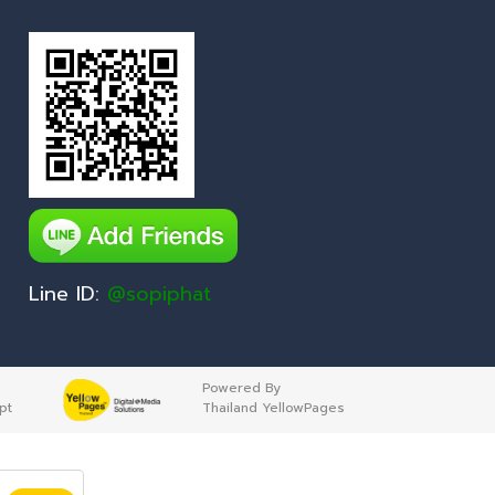
Line ID:
@sopiphat
Powered By
pt
Thailand YellowPages