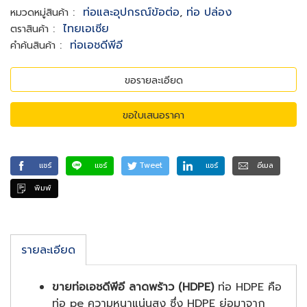
:
ท่อและอุปกรณ์ข้อต่อ
,
ท่อ ปล่อง
หมวดหมู่สินค้า
:
ไทยเอเซีย
ตราสินค้า
:
ท่อเอชดีพีอี
คำค้นสินค้า
ขอรายละเอียด
ขอใบเสนอราคา
แชร์
แชร์
Tweet
แชร์
อีเมล
พิมพ์
รายละเอียด
ขายท่อเอชดีพีอี ลาดพร้าว (HDPE)
ท่อ HDPE คือ
ท่อ pe ความหนาแน่นสูง ซึ่ง HDPE ย่อมาจาก