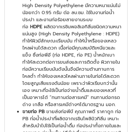
High Density Polyethylene มีความหนาแน่นไม่
น้อยกว่า 0.95 กรัม ต่อ ลบ.ซม. ใช้ในงานท่อน้ำ
ประปา และงานท่อร้อยสายงานระบบ
ท่อ
HDPE
ผลิตจากเรซินพอลิเอทิลีนชนิดความหนา
แน่นสูง (High Density Polyethylene : HDPE)
ทำให้ผิวมีลักษณะเรียบมัน ทำให้น้ำหรือของเหลว
ไหลผ่านได้สะดวก เนื้อท่อมีคุณสมบัติเหนียวและ
แข็ง ซึ่งท่อพีอี (ท่อ HDPE, ท่อ PE) น้ำหนักเบา
ทำให้สะดวกต่อการขนส่งและการติดตั้ง ผิวภายใน
ท่อมีความเรียบมันดังนั้นจึงมีความต้านทานการ
ไหลต่ำ ทำให้ของเหลวไหลผ่านภายในท่อได้สะดวก
โดยสูญเสียแรงดันน้อย เพราะว่าผิวเรียบกว่านั้น
เอง เหมาะที่จะใช้เป็นท่อจ่ายน้ำดื่มและของเหลวที่
เป็นอาหารได้ “ทนทานต่อสารเคมี” ทนทานต่อกรด
ด่าง เกลือ หรือสารเคมีต่างๆได้มาตรฐาน มอก.
ขายท่อ PB
ขายส่งท่อพีบี คุณภาพดี ราคาถูก ท่อ
PB ท่่อน้ำประปาที่ผลิตจากเรชินโพลิบิวทิลีน เหมาะ
สำหรับนำไปใช้เป็นท่อน้ำดื่ม ท่อประปาทั้งภายในและ