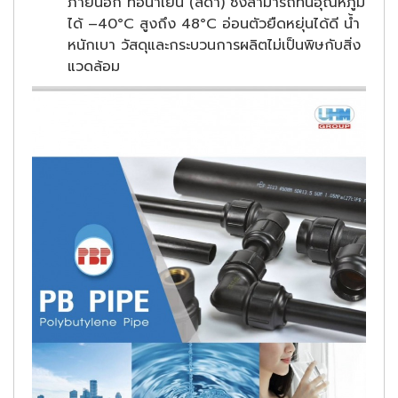
ภายนอก ท่อน้ำเย็น (สีดำ) ซึ่งสามารถทนอุณหภูมิ
ได้ –40°C สูงถึง 48°C อ่อนตัวยืดหยุ่นได้ดี น้ำ
หนักเบา วัสดุและกระบวนการผลิตไม่เป็นพิษกับสิ่ง
แวดล้อม